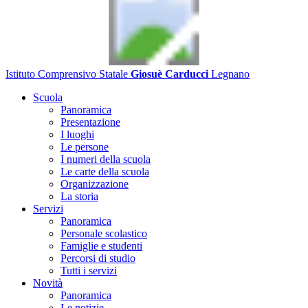
Istituto Comprensivo Statale
Giosuè Carducci
Legnano
Scuola
Panoramica
Presentazione
I luoghi
Le persone
I numeri della scuola
Le carte della scuola
Organizzazione
La storia
Servizi
Panoramica
Personale scolastico
Famiglie e studenti
Percorsi di studio
Tutti i servizi
Novità
Panoramica
Le notizie