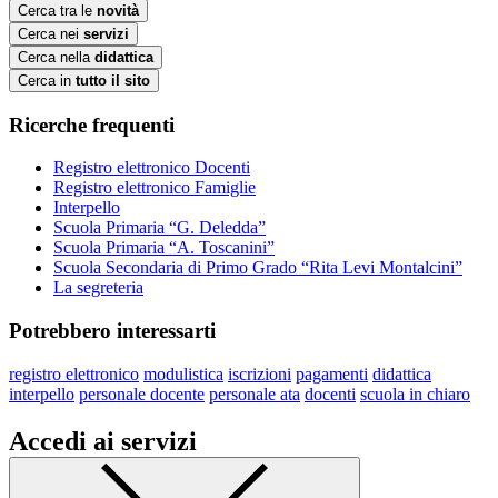
Cerca tra le
novità
Cerca nei
servizi
Cerca nella
didattica
Cerca in
tutto il sito
Ricerche frequenti
Registro elettronico Docenti
Registro elettronico Famiglie
Interpello
Scuola Primaria “G. Deledda”
Scuola Primaria “A. Toscanini”
Scuola Secondaria di Primo Grado “Rita Levi Montalcini”
La segreteria
Potrebbero interessarti
registro elettronico
modulistica
iscrizioni
pagamenti
didattica
interpello
personale docente
personale ata
docenti
scuola in chiaro
Accedi ai servizi