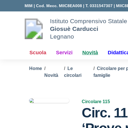
Vai ai contenuti
Vai al menu di navigazione
Vai al footer
MIM |
Cod. Mecc. MIIC8EA008 | T. 0331547307 |
MIIC8
Istituto Comprensivo Statale
Giosuè Carducci
Legnano
Scuola
Servizi
Novità
Didattic
Home
Le
Circolare per 
Novità
circolari
famiglie
Circolare 115
Circ. 1