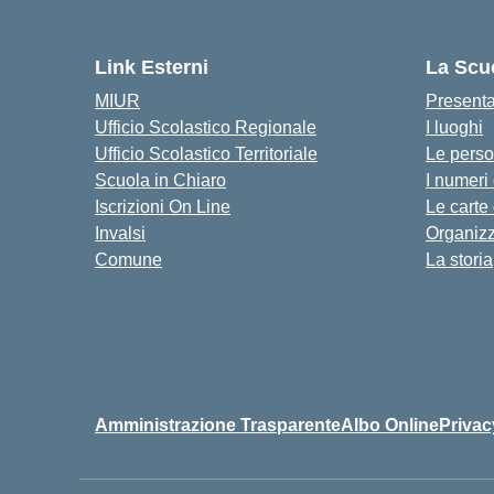
Link Esterni
La Scu
MIUR
Present
Ufficio Scolastico Regionale
I luoghi
Ufficio Scolastico Territoriale
Le pers
Scuola in Chiaro
I numeri
Iscrizioni On Line
Le carte
Invalsi
Organiz
Comune
La storia
Amministrazione Trasparente
Albo Online
Privac