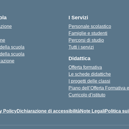
ola
I Servizi
azione
Personale scolastico
Famiglie e studenti
one
Percorsi di studio
 della scuola
Tutti i servizi
 della scuola
Didattica
zazione
Offerta formativa
Le schede didattiche
I progetti delle classi
Piano dell’Offerta Formativa
Curricolo d’istituto
y Policy
Dichiarazione di accessibilità
Note Legali
Politica su