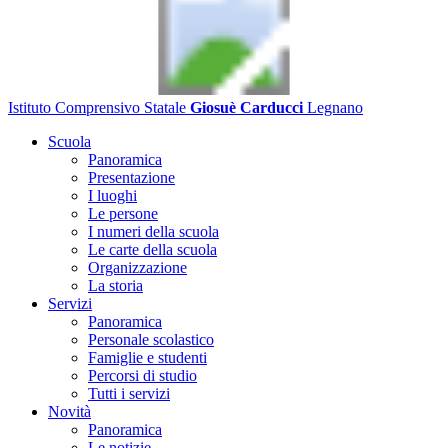
Istituto Comprensivo Statale
Giosuè Carducci
Legnano
Scuola
Panoramica
Presentazione
I luoghi
Le persone
I numeri della scuola
Le carte della scuola
Organizzazione
La storia
Servizi
Panoramica
Personale scolastico
Famiglie e studenti
Percorsi di studio
Tutti i servizi
Novità
Panoramica
Le notizie