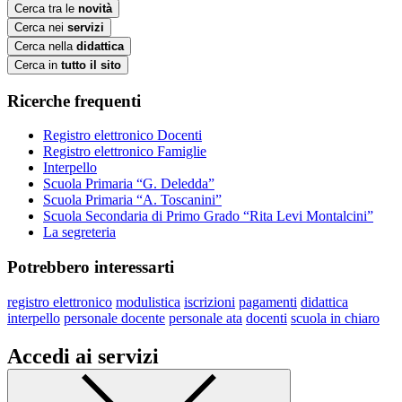
Cerca tra le
novità
Cerca nei
servizi
Cerca nella
didattica
Cerca in
tutto il sito
Ricerche frequenti
Registro elettronico Docenti
Registro elettronico Famiglie
Interpello
Scuola Primaria “G. Deledda”
Scuola Primaria “A. Toscanini”
Scuola Secondaria di Primo Grado “Rita Levi Montalcini”
La segreteria
Potrebbero interessarti
registro elettronico
modulistica
iscrizioni
pagamenti
didattica
interpello
personale docente
personale ata
docenti
scuola in chiaro
Accedi ai servizi