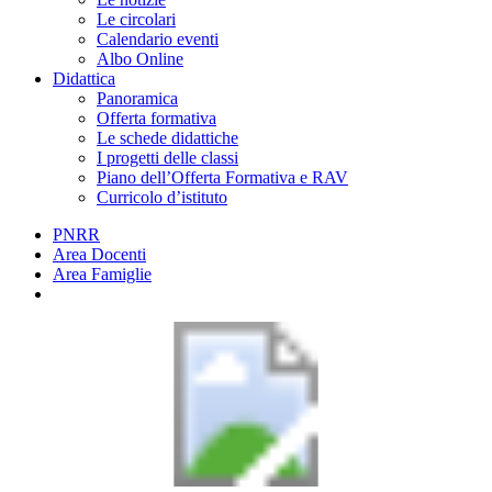
Le circolari
Calendario eventi
Albo Online
Didattica
Panoramica
Offerta formativa
Le schede didattiche
I progetti delle classi
Piano dell’Offerta Formativa e RAV
Curricolo d’istituto
PNRR
Area Docenti
Area Famiglie