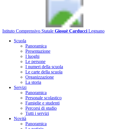
Istituto Comprensivo Statale
Giosuè Carducci
Legnano
Scuola
Panoramica
Presentazione
I luoghi
Le persone
I numeri della scuola
Le carte della scuola
Organizzazione
La storia
Servizi
Panoramica
Personale scolastico
Famiglie e studenti
Percorsi di studio
Tutti i servizi
Novità
Panoramica
Le notizie