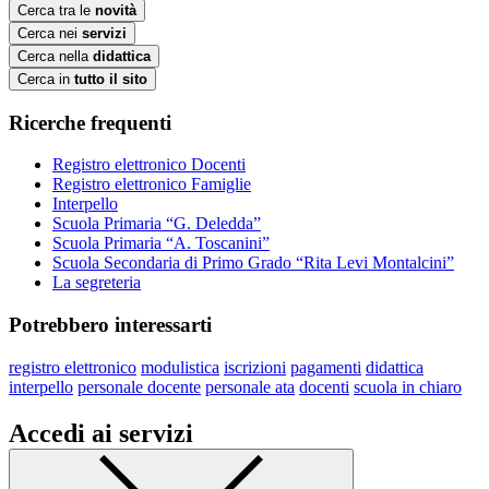
Cerca tra le
novità
Cerca nei
servizi
Cerca nella
didattica
Cerca in
tutto il sito
Ricerche frequenti
Registro elettronico Docenti
Registro elettronico Famiglie
Interpello
Scuola Primaria “G. Deledda”
Scuola Primaria “A. Toscanini”
Scuola Secondaria di Primo Grado “Rita Levi Montalcini”
La segreteria
Potrebbero interessarti
registro elettronico
modulistica
iscrizioni
pagamenti
didattica
interpello
personale docente
personale ata
docenti
scuola in chiaro
Accedi ai servizi