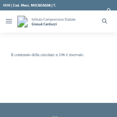
Vai ai contenuti
Vai al menu di navigazione
Vai al footer
MIM |
Cod. Mecc. MIIC8EA008 | T.
0331547307 |
MIIC8EA008@ISTRUZIONE.IT
Istituto Comprensivo Statale
Giosuè Carducci
Il contenuto della circolare n.106 è riservato.