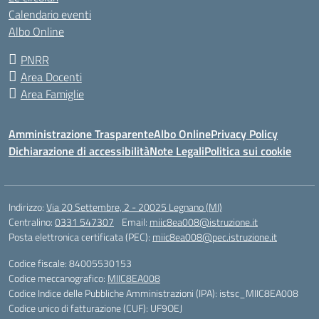
Calendario eventi
Albo Online
PNRR
Area Docenti
Area Famiglie
Amministrazione Trasparente
Albo Online
Privacy Policy
Dichiarazione di accessibilità
Note Legali
Politica sui cookie
Indirizzo:
Via 20 Settembre, 2 - 20025 Legnano (MI)
Centralino:
0331 547307
Email:
miic8ea008@istruzione.it
Posta elettronica certificata (PEC):
miic8ea008@pec.istruzione.it
Codice fiscale: 84005530153
Codice meccanografico:
MIIC8EA008
Codice Indice delle Pubbliche Amministrazioni (IPA): istsc_MIIC8EA008
Codice unico di fatturazione (CUF): UF9OEJ