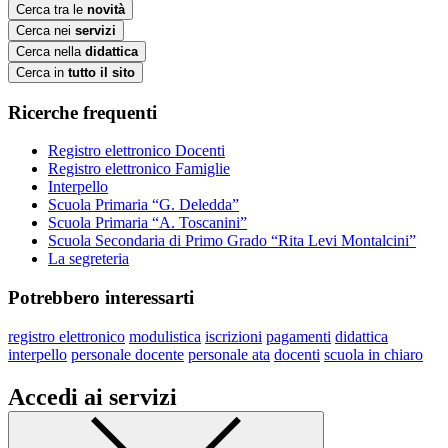
Cerca tra le
novità
Cerca nei
servizi
Cerca nella
didattica
Cerca in
tutto il sito
Ricerche frequenti
Registro elettronico Docenti
Registro elettronico Famiglie
Interpello
Scuola Primaria “G. Deledda”
Scuola Primaria “A. Toscanini”
Scuola Secondaria di Primo Grado “Rita Levi Montalcini”
La segreteria
Potrebbero interessarti
registro elettronico
modulistica
iscrizioni
pagamenti
didattica
interpello
personale docente
personale ata
docenti
scuola in chiaro
Accedi ai servizi