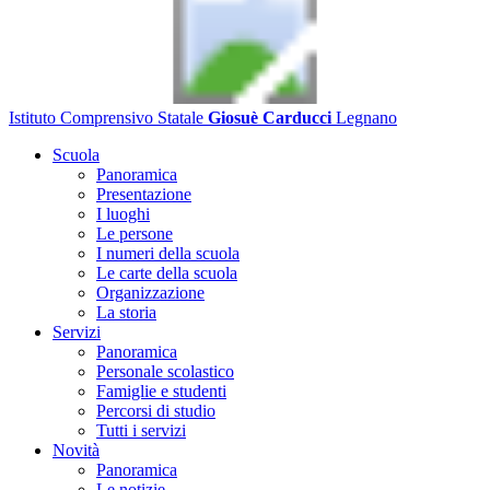
Istituto Comprensivo Statale
Giosuè Carducci
Legnano
Scuola
Panoramica
Presentazione
I luoghi
Le persone
I numeri della scuola
Le carte della scuola
Organizzazione
La storia
Servizi
Panoramica
Personale scolastico
Famiglie e studenti
Percorsi di studio
Tutti i servizi
Novità
Panoramica
Le notizie