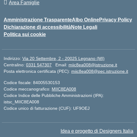
Area Famiglie
Amministrazione Trasparente
Albo Online
Privacy Policy
Dichiarazione di accessibilità
Note Legali
Politica sui cookie
Indirizzo:
Via 20 Settembre, 2 - 20025 Legnano (MI)
Centralino:
0331 547307
Email:
miic8ea008@istruzione.it
Posta elettronica certificata (PEC):
miic8ea008@pec.istruzione.it
Codice fiscale: 84005530153
Codice meccanografico:
MIIC8EA008
Codice Indice delle Pubbliche Amministrazioni (IPA):
istsc_MIIC8EA008
Codice unico di fatturazione (CUF): UF9OEJ
Idea e progetto di Designers Italia