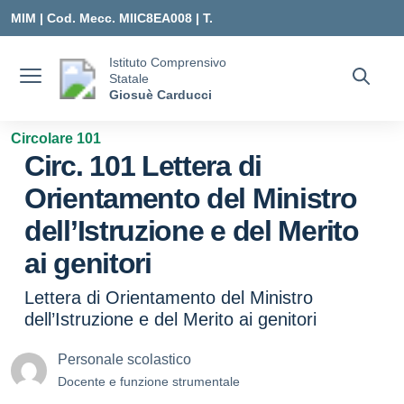
Vai ai contenuti
Vai al menu di navigazione
Vai al footer
MIM |
Cod. Mecc. MIIC8EA008 | T.
0331547307 |
Istituto Comprensivo
Statale
MIIC8EA008@ISTRUZIONE.IT
Giosuè Carducci
Circolare 101
Circ. 101 Lettera di
Orientamento del Ministro
dell’Istruzione e del Merito
ai genitori
Lettera di Orientamento del Ministro
dell’Istruzione e del Merito ai genitori
Personale scolastico
Docente e funzione strumentale