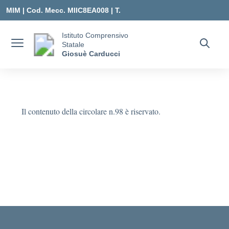
Vai ai contenuti
Vai al menu di navigazione
Vai al footer
MIM |
Cod. Mecc. MIIC8EA008 | T.
0331547307 |
Istituto Comprensivo
Statale
MIIC8EA008@ISTRUZIONE.IT
Giosuè Carducci
Il contenuto della circolare n.98 è riservato.