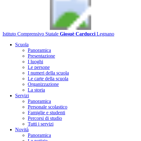
Istituto Comprensivo Statale
Giosuè Carducci
Legnano
Scuola
Panoramica
Presentazione
I luoghi
Le persone
I numeri della scuola
Le carte della scuola
Organizzazione
La storia
Servizi
Panoramica
Personale scolastico
Famiglie e studenti
Percorsi di studio
Tutti i servizi
Novità
Panoramica
Le notizie