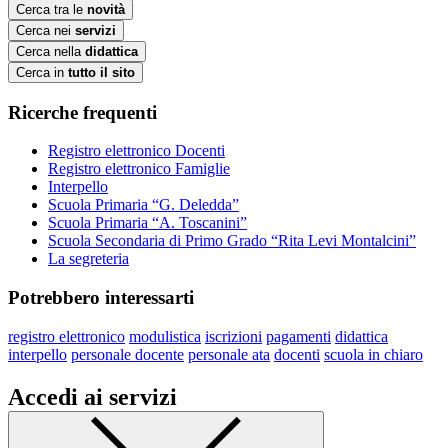
Cerca tra le
novità
Cerca nei
servizi
Cerca nella
didattica
Cerca in
tutto il sito
Ricerche frequenti
Registro elettronico Docenti
Registro elettronico Famiglie
Interpello
Scuola Primaria “G. Deledda”
Scuola Primaria “A. Toscanini”
Scuola Secondaria di Primo Grado “Rita Levi Montalcini”
La segreteria
Potrebbero interessarti
registro elettronico
modulistica
iscrizioni
pagamenti
didattica
interpello
personale docente
personale ata
docenti
scuola in chiaro
Accedi ai servizi