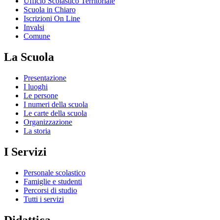
Ufficio Scolastico Territoriale
Scuola in Chiaro
Iscrizioni On Line
Invalsi
Comune
La Scuola
Presentazione
I luoghi
Le persone
I numeri della scuola
Le carte della scuola
Organizzazione
La storia
I Servizi
Personale scolastico
Famiglie e studenti
Percorsi di studio
Tutti i servizi
Didattica