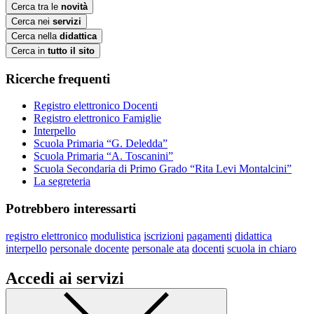
Cerca tra le
novità
Cerca nei
servizi
Cerca nella
didattica
Cerca in
tutto il sito
Ricerche frequenti
Registro elettronico Docenti
Registro elettronico Famiglie
Interpello
Scuola Primaria “G. Deledda”
Scuola Primaria “A. Toscanini”
Scuola Secondaria di Primo Grado “Rita Levi Montalcini”
La segreteria
Potrebbero interessarti
registro elettronico
modulistica
iscrizioni
pagamenti
didattica
interpello
personale docente
personale ata
docenti
scuola in chiaro
Accedi ai servizi