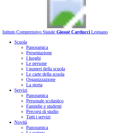
Istituto Comprensivo Statale
Giosuè Carducci
Legnano
Scuola
Panoramica
Presentazione
I luoghi
Le persone
I numeri della scuola
Le carte della scuola
Organizzazione
La storia
Servizi
Panoramica
Personale scolastico
Famiglie e studenti
Percorsi di studio
Tutti i servizi
Novità
Panoramica
Le notizie