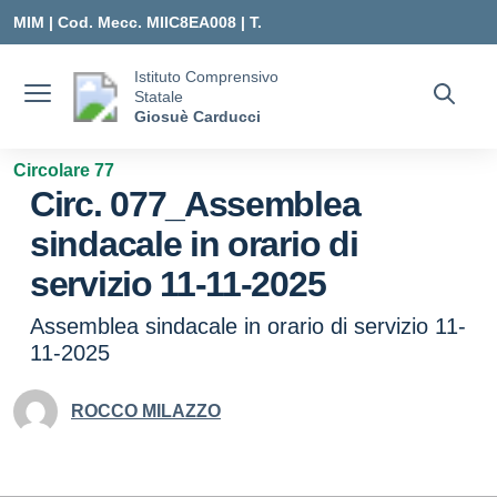
Vai ai contenuti
Vai al menu di navigazione
Vai al footer
MIM |
Cod. Mecc. MIIC8EA008 | T.
0331547307 |
Istituto Comprensivo
Statale
MIIC8EA008@ISTRUZIONE.IT
Giosuè Carducci
Circolare 77
Circ. 077_Assemblea
sindacale in orario di
servizio 11-11-2025
Assemblea sindacale in orario di servizio 11-
11-2025
ROCCO MILAZZO