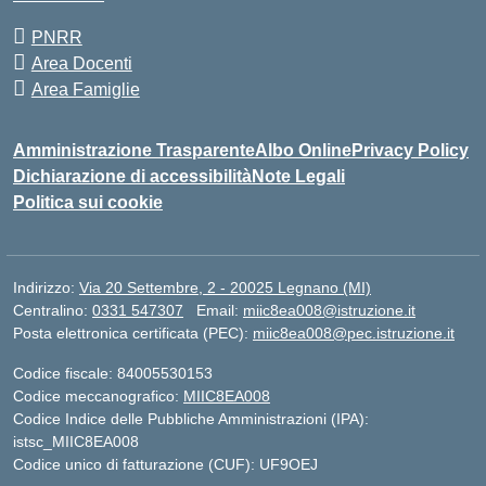
PNRR
Area Docenti
Area Famiglie
Amministrazione Trasparente
Albo Online
Privacy Policy
Dichiarazione di accessibilità
Note Legali
Politica sui cookie
Indirizzo:
Via 20 Settembre, 2 - 20025 Legnano (MI)
Centralino:
0331 547307
Email:
miic8ea008@istruzione.it
Posta elettronica certificata (PEC):
miic8ea008@pec.istruzione.it
Codice fiscale: 84005530153
Codice meccanografico:
MIIC8EA008
Codice Indice delle Pubbliche Amministrazioni (IPA):
istsc_MIIC8EA008
Codice unico di fatturazione (CUF): UF9OEJ