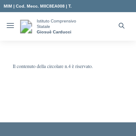
Vai ai contenuti
Vai al menu di navigazione
Vai al footer
MIM |
Cod. Mecc. MIIC8EA008 | T.
0331547307 |
Istituto Comprensivo
Statale
MIIC8EA008@ISTRUZIONE.IT
Giosuè Carducci
Il contenuto della circolare n.4 è riservato.