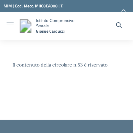
Vai ai contenuti
Vai al menu di navigazione
Vai al footer
MIM |
Cod. Mecc. MIIC8EA008 | T.
0331547307 |
MIIC8EA008@ISTRUZIONE.IT
Istituto Comprensivo
Statale
Giosuè Carducci
Il contenuto della circolare n.53 è riservato.