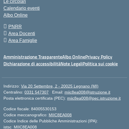
Le circolari
Calendario eventi
Albo Online
PNRR
Area Docenti
Area Famiglie
Amministrazione Trasparente
Albo Online
Privacy Policy
Dichiarazione di accessibilità
Note Legali
Politica sui cookie
Indirizzo:
Via 20 Settembre, 2 - 20025 Legnano (MI)
Centralino:
0331 547307
Email:
miic8ea008@istruzione.it
Posta elettronica certificata (PEC):
miic8ea008@pec.istruzione.it
Codice fiscale: 84005530153
Codice meccanografico:
MIIC8EA008
Codice Indice delle Pubbliche Amministrazioni (IPA):
istsc_MIIC8EA008