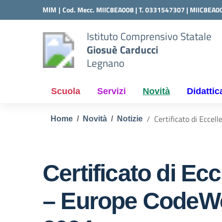
Vai ai contenuti
Vai al menu di navigazione
Vai al footer
Cod. Mecc. MIIC8EA008 | T. 0331547307 |
MIIC8EA0
MIM |
Istituto Comprensivo Statale
Giosuè Carducci
Legnano
Scuola
Servizi
Novità
Didattic
Certificato di Ecce
Home
Novità
Notizie
Certificato di Ec
– Europe CodeW