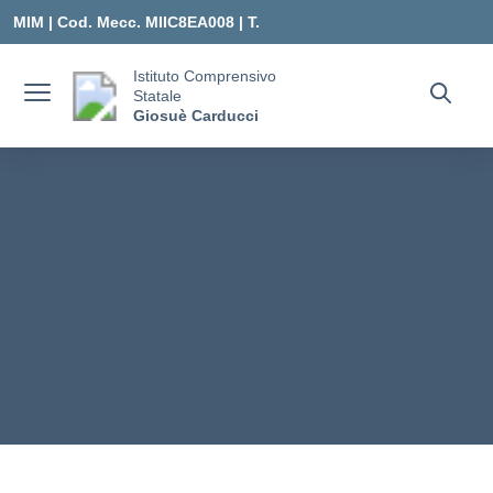
Vai ai contenuti
Vai al menu di navigazione
Vai al footer
MIM |
Cod. Mecc. MIIC8EA008 | T.
0331547307 |
Istituto Comprensivo
Statale
MIIC8EA008@ISTRUZIONE.IT
Giosuè Carducci