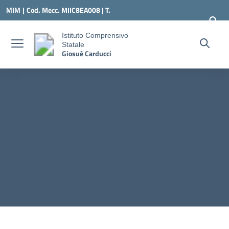
Vai ai contenuti
Vai al menu di navigazione
Vai al footer
Cod. Mecc. MIIC8EA008 | T.
MIM |
0331547307 |
MIIC8EA008@ISTRUZIONE.IT
Istituto Comprensivo
Statale
Giosuè Carducci