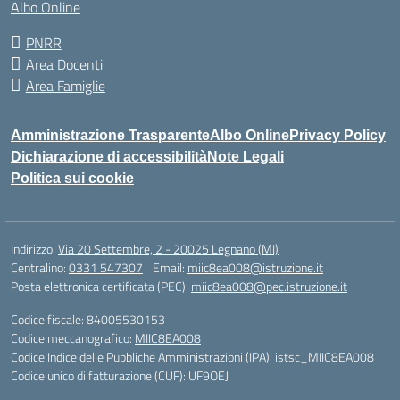
Albo Online
PNRR
Area Docenti
Area Famiglie
Amministrazione Trasparente
Albo Online
Privacy Policy
Dichiarazione di accessibilità
Note Legali
Politica sui cookie
Indirizzo:
Via 20 Settembre, 2 - 20025 Legnano (MI)
Centralino:
0331 547307
Email:
miic8ea008@istruzione.it
Posta elettronica certificata (PEC):
miic8ea008@pec.istruzione.it
Codice fiscale: 84005530153
Codice meccanografico:
MIIC8EA008
Codice Indice delle Pubbliche Amministrazioni (IPA): istsc_MIIC8EA008
Codice unico di fatturazione (CUF): UF9OEJ