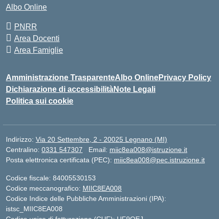
Albo Online
PNRR
Area Docenti
Area Famiglie
Amministrazione Trasparente
Albo Online
Privacy Policy
Dichiarazione di accessibilità
Note Legali
Politica sui cookie
Indirizzo:
Via 20 Settembre, 2 - 20025 Legnano (MI)
Centralino:
0331 547307
Email:
miic8ea008@istruzione.it
Posta elettronica certificata (PEC):
miic8ea008@pec.istruzione.it
Codice fiscale: 84005530153
Codice meccanografico:
MIIC8EA008
Codice Indice delle Pubbliche Amministrazioni (IPA):
istsc_MIIC8EA008