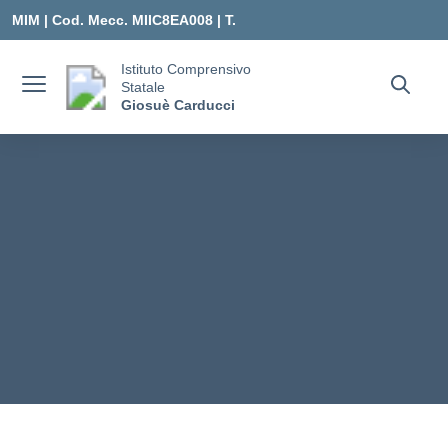
Vai ai contenuti
Vai al menu di navigazione
Vai al footer
MIM |
Cod. Mecc. MIIC8EA008 | T.
0331547307 |
Istituto Comprensivo
Statale
MIIC8EA008@ISTRUZIONE.IT
Giosuè Carducci