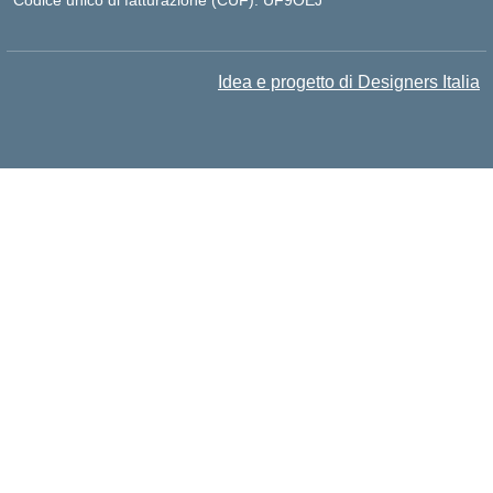
Codice unico di fatturazione (CUF): UF9OEJ
Idea e progetto di Designers Italia