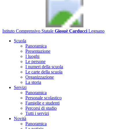
Istituto Comprensivo Statale
Giosuè Carducci
Legnano
Scuola
Panoramica
Presentazione
I luoghi
Le persone
I numeri della scuola
Le carte della scuola
Organizzazione
La storia
Servizi
Panoramica
Personale scolastico
Famiglie e studenti
Percorsi di studio
Tutti i servizi
Novità
Panoramica
Le notizie