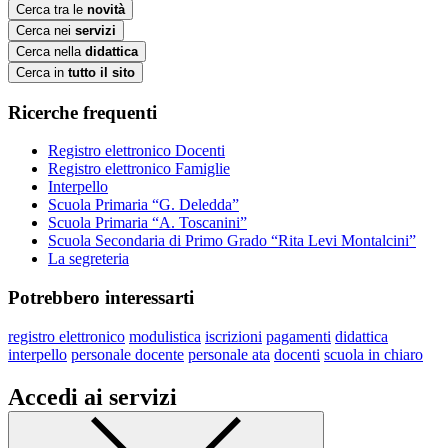
Cerca tra le
novità
Cerca nei
servizi
Cerca nella
didattica
Cerca in
tutto il sito
Ricerche frequenti
Registro elettronico Docenti
Registro elettronico Famiglie
Interpello
Scuola Primaria “G. Deledda”
Scuola Primaria “A. Toscanini”
Scuola Secondaria di Primo Grado “Rita Levi Montalcini”
La segreteria
Potrebbero interessarti
registro elettronico
modulistica
iscrizioni
pagamenti
didattica
interpello
personale docente
personale ata
docenti
scuola in chiaro
Accedi ai servizi