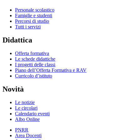
Personale scolastico
Famiglie e studenti
Percorsi di studio
Tutti i servizi
Didattica
Offerta formativa
Le schede didattiche
I progetti delle classi
Piano dell’Offerta Formativa e RAV
Curricolo d’istituto
Novità
Le notizie
Le circolari
Calendario eventi
Albo Online
PNRR
Area Docenti