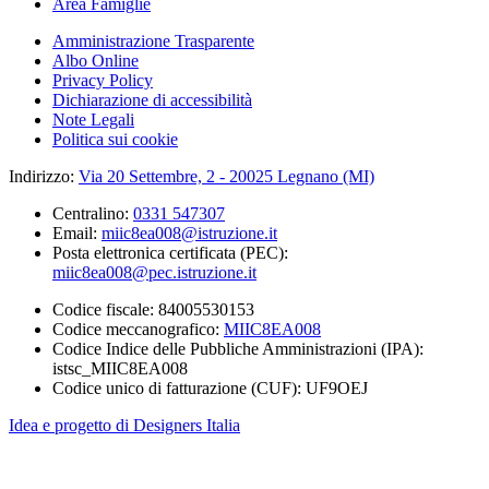
Area Famiglie
Amministrazione Trasparente
Albo Online
Privacy Policy
Dichiarazione di accessibilità
Note Legali
Politica sui cookie
Indirizzo:
Via 20 Settembre, 2 - 20025 Legnano (MI)
Centralino:
0331 547307
Email:
miic8ea008@istruzione.it
Posta elettronica certificata (PEC):
miic8ea008@pec.istruzione.it
Codice fiscale: 84005530153
Codice meccanografico:
MIIC8EA008
Codice Indice delle Pubbliche Amministrazioni (IPA):
istsc_MIIC8EA008
Codice unico di fatturazione (CUF): UF9OEJ
Idea e progetto di Designers Italia