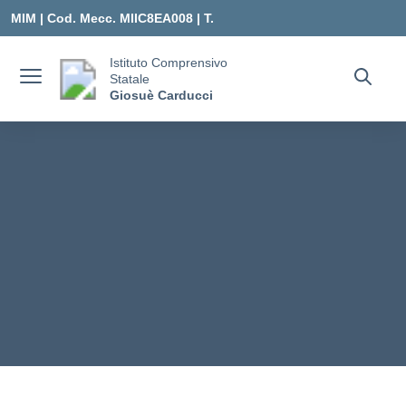
Vai ai contenuti
Vai al menu di navigazione
Vai al footer
MIM |
Cod. Mecc. MIIC8EA008 | T.
0331547307 |
Istituto Comprensivo
Statale
MIIC8EA008@ISTRUZIONE.IT
Giosuè Carducci